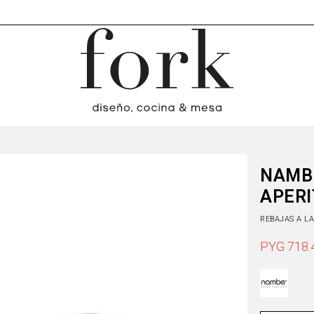
NAMBE
APERI
REBAJAS A L
PYG
718.