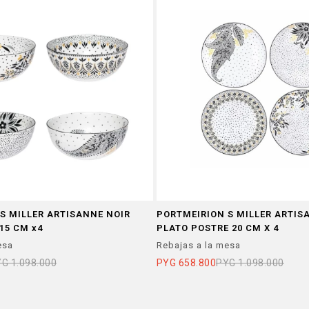
S MILLER ARTISANNE NOIR
PORTMEIRION S MILLER ARTIS
15 CM x4
PLATO POSTRE 20 CM X 4
esa
Rebajas a la mesa
YG
1.098.000
PYG
658.800
PYG
1.098.000