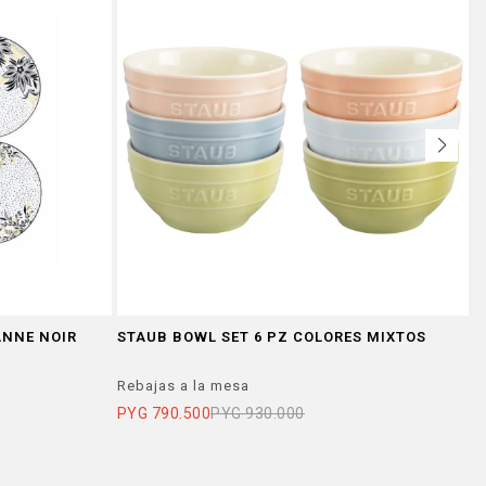
ANNE NOIR
STAUB BOWL SET 6 PZ COLORES MIXTOS
P
R
Rebajas a la mesa
R
PYG
790.500
PYG
930.000
P