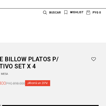
PYG
0
 BILLOW PLATOS P/
TIVO SET X 4
A MESA
400
20
PYG
898.000