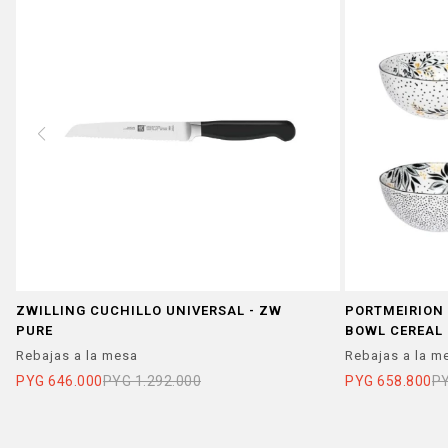
ZWILLING CUCHILLO UNIVERSAL - ZW
PORTMEIRION 
PURE
BOWL CEREAL 
Rebajas a la mesa
Rebajas a la m
PYG
646.000
PYG
1.292.000
PYG
658.800
P