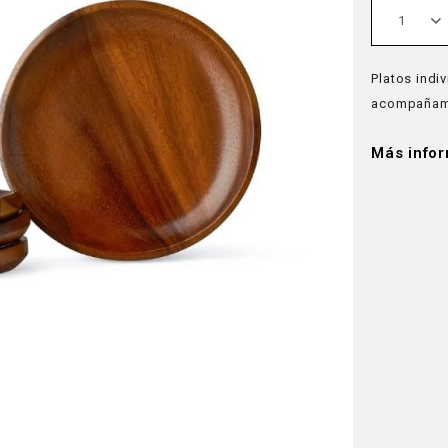
1
Platos indi
acompañam
Más info