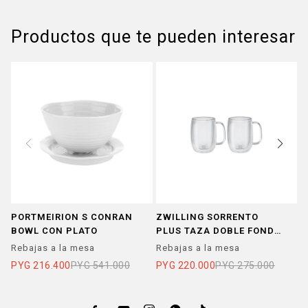
Productos que te pueden interesar
PORTMEIRION S CONRAN
ZWILLING SORRENTO
Z
BOWL CON PLATO
PLUS TAZA DOBLE FONDO
P
355 ML X2
Rebajas a la mesa
Rebajas a la mesa
R
PYG
216.400
PYG
541.000
PYG
220.000
PYG
275.000
P