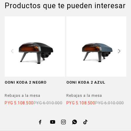
Productos que te pueden interesar
OONI KODA 2 NEGRO
OONI KODA 2 AZUL
K
+
Rebajas a la mesa
Rebajas a la mesa
R
PYG
5.108.500
PYG
6.010.000
PYG
5.108.500
PYG
6.010.000
P




