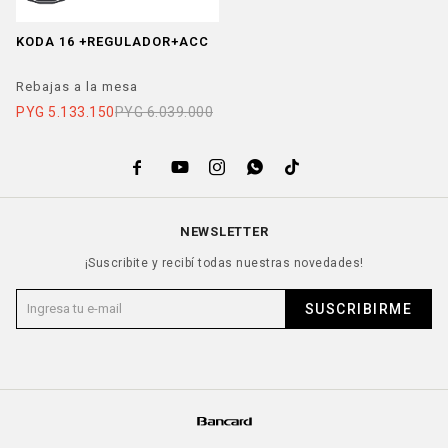
KODA 16 +REGULADOR+ACC
Rebajas a la mesa
PYG
5.133.150
PYG
6.039.000





NEWSLETTER
¡Suscribite y recibí todas nuestras novedades!
SUSCRIBIRME