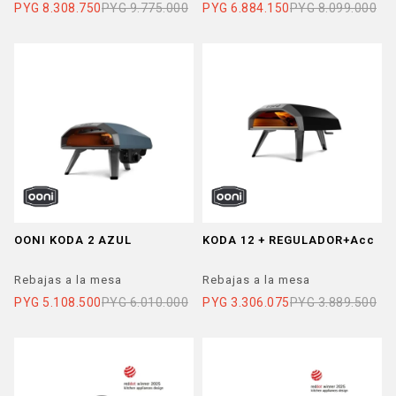
PYG
8.308.750
PYG
9.775.000
PYG
6.884.150
PYG
8.099.000
OONI KODA 2 AZUL
KODA 12 + REGULADOR+Acc
Rebajas a la mesa
Rebajas a la mesa
PYG
5.108.500
PYG
6.010.000
PYG
3.306.075
PYG
3.889.500