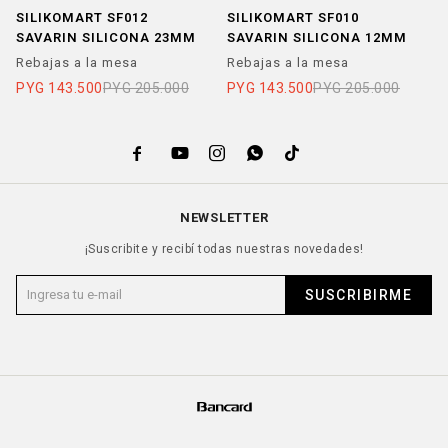
SILIKOMART SF012
SILIKOMART SF010
S
SAVARIN SILICONA 23MM
SAVARIN SILICONA 12MM
S
1
Rebajas a la mesa
Rebajas a la mesa
R
PYG
143.500
PYG
205.000
PYG
143.500
PYG
205.000
P





NEWSLETTER
¡Suscribite y recibí todas nuestras novedades!
SUSCRIBIRME