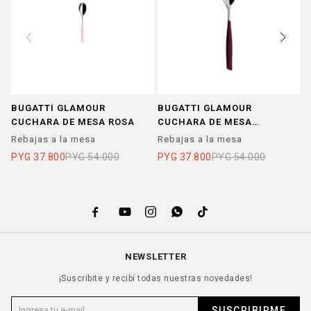
BUGATTI GLAMOUR
BUGATTI GLAMOUR
B
CUCHARA DE MESA ROSA
CUCHARA DE MESA
C
GRANATE
Rebajas a la mesa
Rebajas a la mesa
R
PYG
37.800
PYG
54.000
PYG
37.800
PYG
54.000
P





NEWSLETTER
¡Suscribite y recibí todas nuestras novedades!
SUSCRIBIRME