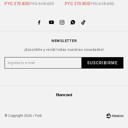
PYG
370.800
PYG
618.000
PYG
370.800
PYG
618.000
P





NEWSLETTER
¡Suscribite y recibí todas nuestras novedades!
SUSCRIBIRME
© Copyright 2026 / Fork