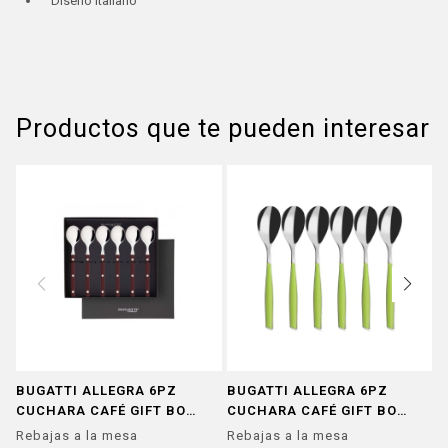
Diseño italiano
Productos que te pueden interesar
BUGATTI ALLEGRA 6PZ
BUGATTI ALLEGRA 6PZ
B
CUCHARA CAFÉ GIFT BOX
CUCHARA CAFÉ GIFT BOX
C
MARRON
VERDE
A
Rebajas a la mesa
Rebajas a la mesa
R