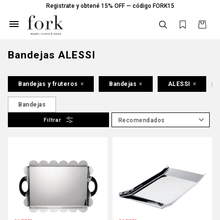
Registrate y obtené 15% OFF — código FORK15

Bandejas ALESSI
Bandejas y fruteros
Bandejas
ALESSI
Qui
Bandejas
Recomendados