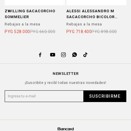
ZWILLING SACACORCHO
ALESSI ALESSANDRO M
A
SOMMELIER
SACACORCHO BICOLOR
S
ROSA
C
Rebajas a la mesa
Rebajas a la mesa
R
PYG
528.000
PYG
660.000
PYG
718.400
PYG
898.000
P





NEWSLETTER
¡Suscribite y recibí todas nuestras novedades!
SUSCRIBIRME