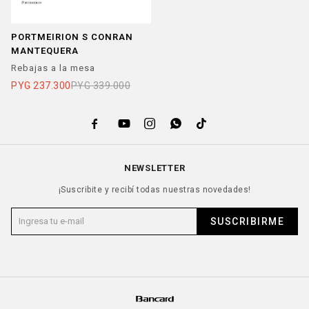
PORTMEIRION S CONRAN
MANTEQUERA
Rebajas a la mesa
PYG
237.300
PYG
339.000





NEWSLETTER
¡Suscribite y recibí todas nuestras novedades!
SUSCRIBIRME