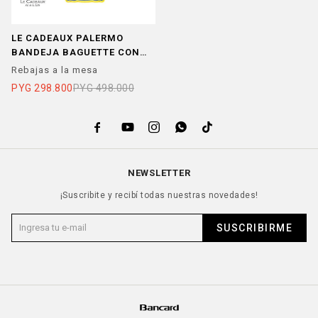
LE CADEAUX PALERMO
BANDEJA BAGUETTE CON
CUCHILLO
Rebajas a la mesa
PYG
298.800
PYG
498.000





NEWSLETTER
¡Suscribite y recibí todas nuestras novedades!
SUSCRIBIRME