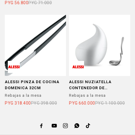
PYG
56.800
PYG
71.000
ALESSI PINZA DE COCINA
ALESSI NUZIATELLA
DOMENICA 32CM
CONTENEDOR DE
MUZZARELLA
Rebajas a la mesa
Rebajas a la mesa
PYG
318.400
PYG
398.000
PYG
660.000
PYG
1.100.000




