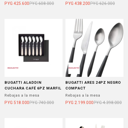
PYG
425.600
PYG
608.000
PYG
438.200
PYG
626.000
BUGATTI ALADDIN
BUGATTI ARES 24PZ NEGRO
CUCHARA CAFÉ 6PZ MARFIL
COMPACT
Rebajas a la mesa
Rebajas a la mesa
PYG
518.000
PYG
740.000
PYG
2.199.000
PYG
4.398.000