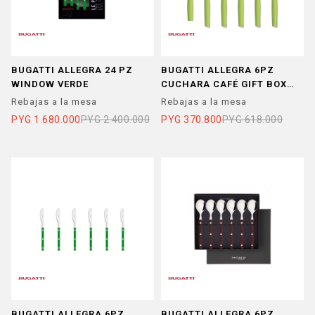
BUGATTI ALLEGRA 24 PZ
BUGATTI ALLEGRA 6PZ
WINDOW VERDE
CUCHARA CAFÉ GIFT BOX
VERDE
Rebajas a la mesa
Rebajas a la mesa
PYG
1.680.000
PYG
2.400.000
PYG
370.800
PYG
618.000
BUGATTI ALLEGRA 6PZ
BUGATTI ALLEGRA 6PZ