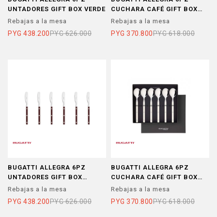
UNTADORES GIFT BOX VERDE
CUCHARA CAFÉ GIFT BOX
MARRON
Rebajas a la mesa
Rebajas a la mesa
PYG
438.200
PYG
626.000
PYG
370.800
PYG
618.000
BUGATTI ALLEGRA 6PZ
BUGATTI ALLEGRA 6PZ
UNTADORES GIFT BOX
CUCHARA CAFÉ GIFT BOX
MARRON
MARFIL
Rebajas a la mesa
Rebajas a la mesa
PYG
438.200
PYG
626.000
PYG
370.800
PYG
618.000