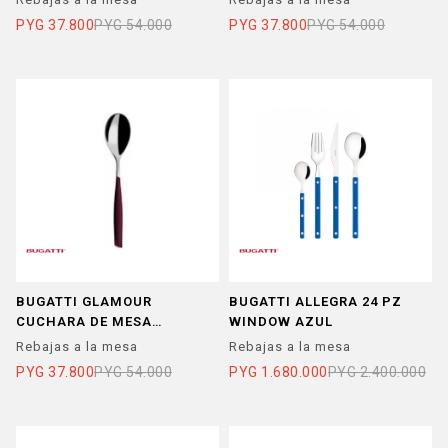
PYG
37.800
PYG
54.000
PYG
37.800
PYG
54.000
BUGATTI GLAMOUR
BUGATTI ALLEGRA 24 PZ
CUCHARA DE MESA
WINDOW AZUL
GRANATE
Rebajas a la mesa
Rebajas a la mesa
PYG
37.800
PYG
54.000
PYG
1.680.000
PYG
2.400.000