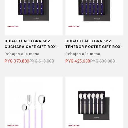
BUGATTI ALLEGRA 6PZ
BUGATTI ALLEGRA 6PZ
CUCHARA CAFÉ GIFT BOX
TENEDOR POSTRE GIFT BOX
BLUEBERRY
BLUEBERRY
Rebajas a la mesa
Rebajas a la mesa
PYG
370.800
PYG
618.000
PYG
425.600
PYG
608.000