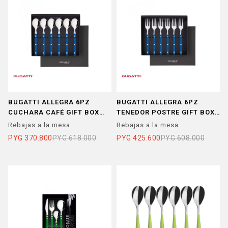
BUGATTI ALLEGRA 6PZ
BUGATTI ALLEGRA 6PZ
CUCHARA CAFÉ GIFT BOX
TENEDOR POSTRE GIFT BOX
AZUL
AZUL
Rebajas a la mesa
Rebajas a la mesa
PYG
370.800
PYG
618.000
PYG
425.600
PYG
608.000