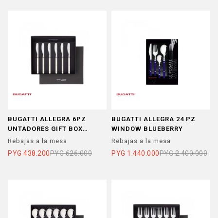
BUGATTI ALLEGRA 6PZ
BUGATTI ALLEGRA 24 PZ
UNTADORES GIFT BOX
WINDOW BLUEBERRY
MARFIL
Rebajas a la mesa
Rebajas a la mesa
PYG
438.200
PYG
626.000
PYG
1.440.000
PYG
2.400.000