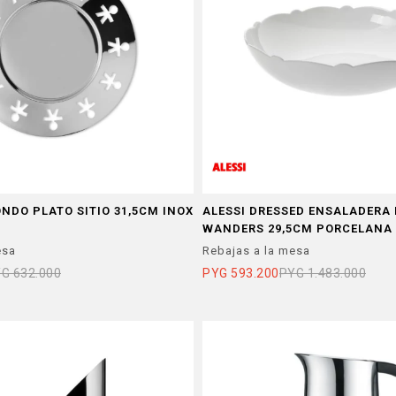
ONDO PLATO SITIO 31,5CM INOX
ALESSI DRESSED ENSALADERA
WANDERS 29,5CM PORCELANA
esa
Rebajas a la mesa
YG
632.000
PYG
593.200
PYG
1.483.000