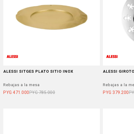
ALESSI SITGES PLATO SITIO INOX
ALESSI GIROT
Rebajas a la mesa
Rebajas a la m
PYG
471.000
PYG
785.000
PYG
379.200
P