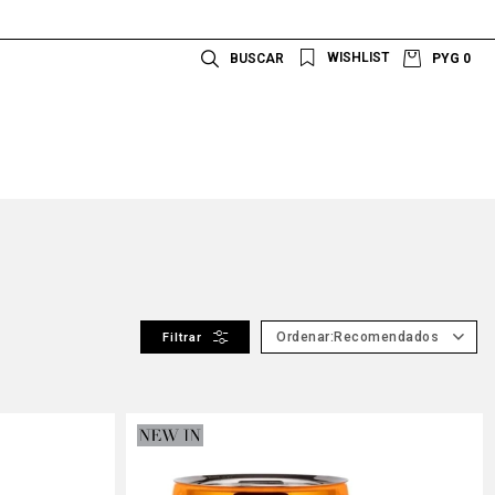
PYG
0
Recomendados