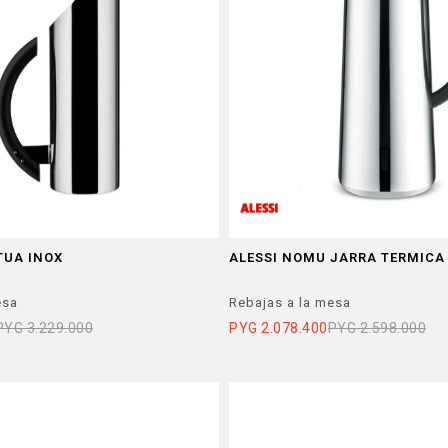
TUA INOX
ALESSI NOMU JARRA TERMICA
esa
Rebajas a la mesa
PYG
3.229.000
PYG
2.078.400
PYG
2.598.000