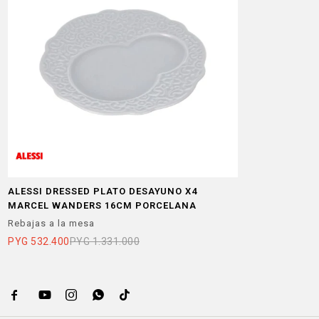
ALESSI DRESSED PLATO DESAYUNO X4
MARCEL WANDERS 16CM PORCELANA
Rebajas a la mesa
PYG
532.400
PYG
1.331.000




