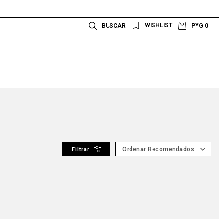
PYG
0
Recomendados