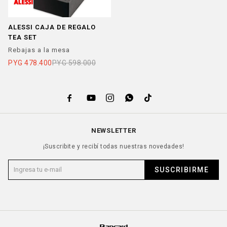
ALESSI CAJA DE REGALO
TEA SET
Rebajas a la mesa
PYG
478.400
PYG
598.000





NEWSLETTER
¡Suscribite y recibí todas nuestras novedades!
SUSCRIBIRME