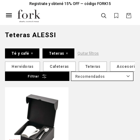
Registrate y obtené 15% OFF — código FORK15

Teteras ALESSI
Té y café
Teteras
Quitar filtros
Hervidoras
Cafeteras
Teteras
Accesorios 
Recomendados