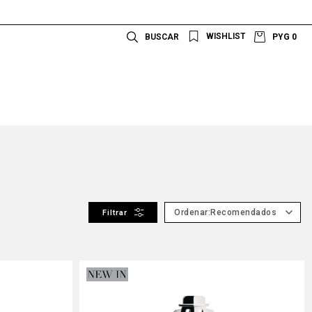
PYG
0
Recomendados