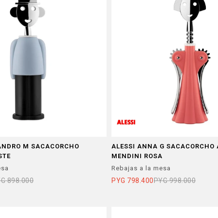
SANDRO M SACACORCHO
ALESSI ANNA G SACACORCHO
STE
MENDINI ROSA
esa
Rebajas a la mesa
YG
898.000
PYG
798.400
PYG
998.000