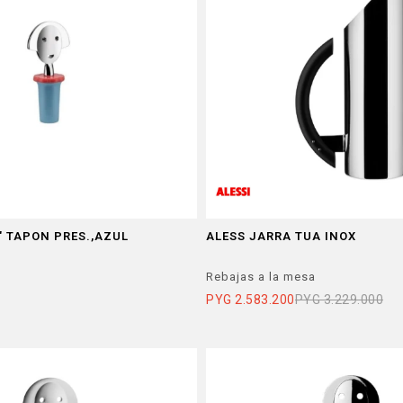
" TAPON PRES.,AZUL
ALESS JARRA TUA INOX
Rebajas a la mesa
PYG
2.583.200
PYG
3.229.000