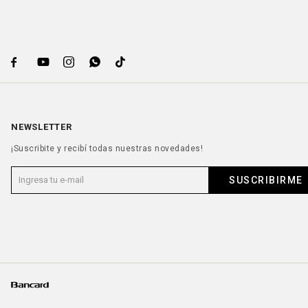





NEWSLETTER
¡Suscribite y recibí todas nuestras novedades!
SUSCRIBIRME