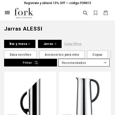
Registrate y obtené 15% OFF — código FORK15

Jarras ALESSI
Bar y mesa
Jarras
Quitar filtros
Saca corchos
Accesorios para vino
Copas
Recomendados