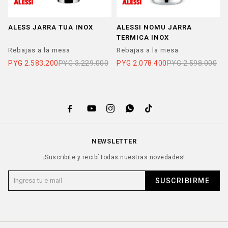
ALESS JARRA TUA INOX
ALESSI NOMU JARRA
TERMICA INOX
Rebajas a la mesa
Rebajas a la mesa
PYG
2.583.200
PYG
3.229.000
PYG
2.078.400
PYG
2.598.000





NEWSLETTER
¡Suscribite y recibí todas nuestras novedades!
SUSCRIBIRME