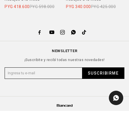
PYG
418.600
PYG
598.000
PYG
340.000
PYG
425.000





NEWSLETTER
¡Suscribite y recibí todas nuestras novedades!
SUSCRIBIRME
© Copyright 2026 / Fork