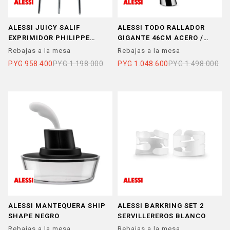
ALESSI JUICY SALIF
ALESSI TODO RALLADOR
EXPRIMIDOR PHILIPPE
GIGANTE 46CM ACERO /
STARCK ALUMINIO
MADERA
Rebajas a la mesa
Rebajas a la mesa
PYG
958.400
PYG
1.198.000
PYG
1.048.600
PYG
1.498.000
ALESSI MANTEQUERA SHIP
ALESSI BARKRING SET 2
SHAPE NEGRO
SERVILLEREROS BLANCO
Rebajas a la mesa
Rebajas a la mesa