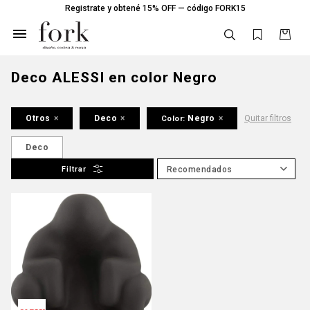
Registrate y obtené 15% OFF — código FORK15

Deco ALESSI en color Negro
Otros
Deco
Negro
Quitar filtros
Color:
Deco
Recomendados