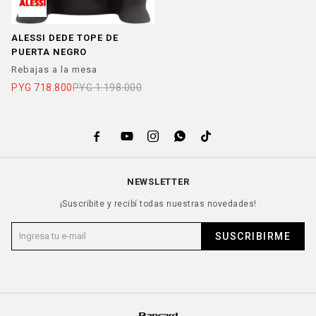
ALESSI DEDE TOPE DE
PUERTA NEGRO
Rebajas a la mesa
PYG
718.800
PYG
1.198.000





NEWSLETTER
¡Suscribite y recibí todas nuestras novedades!
SUSCRIBIRME